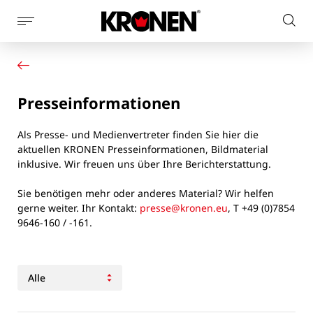
Seitennaviagtion
Webs
anzeigen
Ihr Produkt
Deutsch
dur
Unsere Lösungen
Kundendienst
Presseinformationen
Aktuelles
Unternehmen
Als Presse- und Medienvertreter finden Sie hier die
Kontakt
aktuellen KRONEN Presseinformationen, Bildmaterial
inklusive. Wir freuen uns über Ihre Berichterstattung.
Sie benötigen mehr oder anderes Material? Wir helfen
gerne weiter. Ihr Kontakt:
presse@kronen.eu
, T +49 (0)7854
9646-160 / -161.