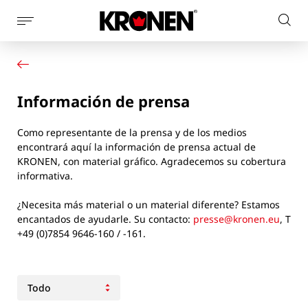
Mostrar
Busc
la
Su producto
Español
en
navegación
Nuestras soluciones
el
de
Servicio al cliente
la
sitio
Información de prensa
Noticias
página
web
Empresa
Como representante de la prensa y de los medios
Contacto
encontrará aquí la información de prensa actual de
KRONEN, con material gráfico. Agradecemos su cobertura
informativa.
¿Necesita más material o un material diferente? Estamos
encantados de ayudarle. Su contacto:
presse@kronen.eu
, T
+49 (0)7854 9646-160 / -161.