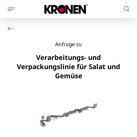
Seitennaviagtion
Webs
anzeigen
Ihr Produkt
Deutsch
dur
Unsere Lösungen
Kundendienst
Anfrage zu
Aktuelles
Unternehmen
Verarbeitungs- und
Kontakt
Verpackungslinie für Salat und
Gemüse