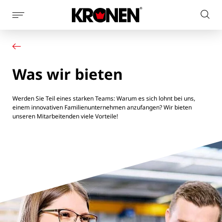
Seitennaviagtion
Webs
anzeigen
Ihr Produkt
Deutsch
dur
Unsere Lösungen
Kundendienst
Was wir bieten
Aktuelles
Unternehmen
Kontakt
Werden Sie Teil eines starken Teams: Warum es sich lohnt bei uns,
einem innovativen Familienunternehmen anzufangen? Wir bieten
unseren Mitarbeitenden viele Vorteile!