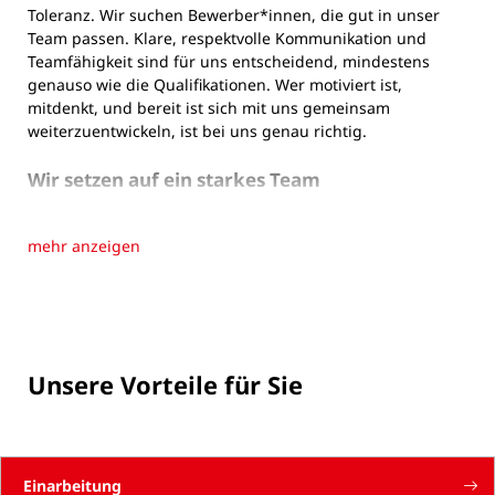
Toleranz. Wir suchen Bewerber*innen, die gut in unser
Team passen. Klare, respektvolle Kommunikation und
Teamfähigkeit sind für uns entscheidend, mindestens
genauso wie die Qualifikationen. Wer motiviert ist,
mitdenkt, und bereit ist sich mit uns gemeinsam
weiterzuentwickeln, ist bei uns genau richtig.
Wir setzen auf ein starkes Team
Der Mensch steht bei uns an erster Stelle, und wir
möchten, dass unsere Mitarbeitenden lange erfolgreich
mehr anzeigen
mit uns zusammen an einem Strang ziehen. Deswegen
bieten wir eine Vielzahl an Leistungen und Vorteilen für
Sie an. Wir wollen ein
werteorientierter Arbeitgeber
für die
Zukunft sein, daran arbeiten wir jeden Tag - mit dem
ganzen KRONEN-Team.
Unsere Vorteile für Sie
Jobs bei KRONEN
Einarbeitung