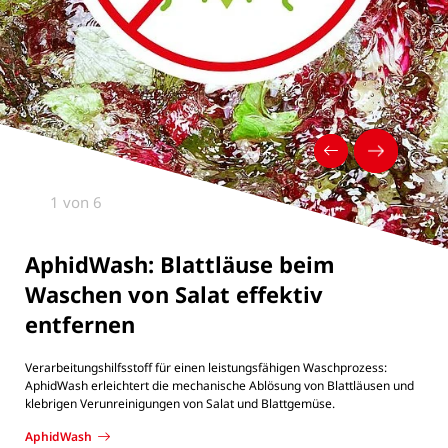
2 von 6
Schneidetechnik aus neuer
Perspektive
AphidWash: Blattläuse beim
Waschen von Salat effektiv
Das Animationsvideo zeigt die Funktionsweise der
Bandschneidemaschine GS 10-2 und ermöglicht einen detaillierten
entfernen
Blick auf Produktführung, Niederhaltertechnik und Schneideprozess.
Mehr lesen
Verarbeitungshilfsstoff für einen leistungsfähigen Waschprozess:
AphidWash erleichtert die mechanische Ablösung von Blattläusen und