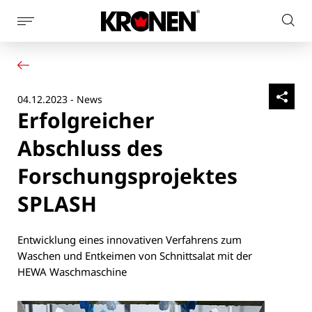
Seitennaviagtion
Webs
anzeigen
Ihr Produkt
Deutsch
dur
Unsere Lösungen
Kundendienst
04.12.2023 - News
Aktuelles
Erfolgreicher
Unternehmen
Kontakt
Abschluss des
Forschungsprojektes
SPLASH
Entwicklung eines innovativen Verfahrens zum
Waschen und Entkeimen von Schnittsalat mit der
HEWA Waschmaschine