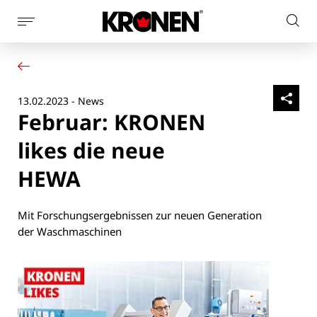
Seitennaviagtion
Webs
anzeigen
Ihr Produkt
Deutsch
dur
Unsere Lösungen
Kundendienst
13.02.2023 - News
Aktuelles
Februar: KRONEN
Unternehmen
Kontakt
likes die neue
HEWA
Mit Forschungsergebnissen zur neuen Generation
der Waschmaschinen