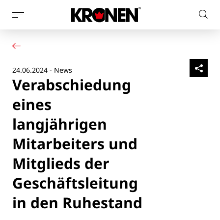
Seitennaviagtion
Webs
anzeigen
Ihr Produkt
Deutsch
dur
Unsere Lösungen
Kundendienst
24.06.2024 - News
Aktuelles
Verabschiedung
Unternehmen
Kontakt
eines
langjährigen
Mitarbeiters und
Mitglieds der
Geschäftsleitung
in den Ruhestand