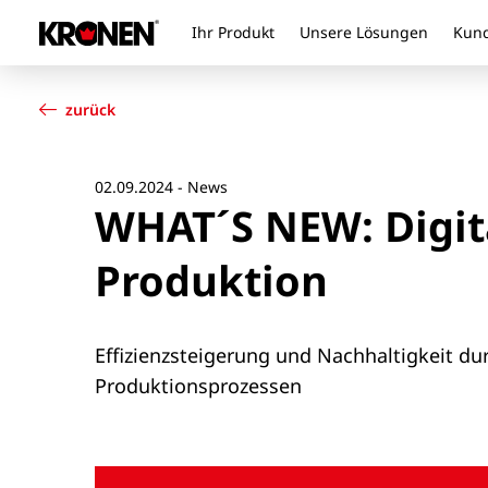
Ihr Produkt
Unsere Lösungen
Kund
Ihr Produkt
Deutsch
Unsere Lösungen
zurück
Kundendienst
Aktuelles
Unternehmen
02.09.2024 - News
WHAT´S NEW: Digit
Kontakt
Produktion
Effizienzsteigerung und Nachhaltigkeit dur
Produktionsprozessen