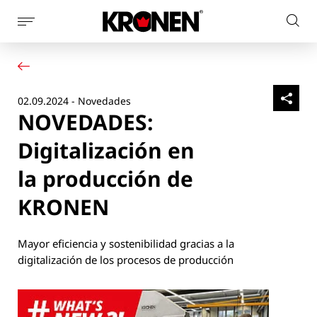
Mostrar
Busc
la
Su producto
Español
en
navegación
Nuestras soluciones
el
de
Servicio al cliente
la
sitio
02.09.2024 - Novedades
Noticias
página
web
NOVEDADES:
Empresa
Contacto
Digitalización en
la producción de
KRONEN
Mayor eficiencia y sostenibilidad gracias a la
digitalización de los procesos de producción