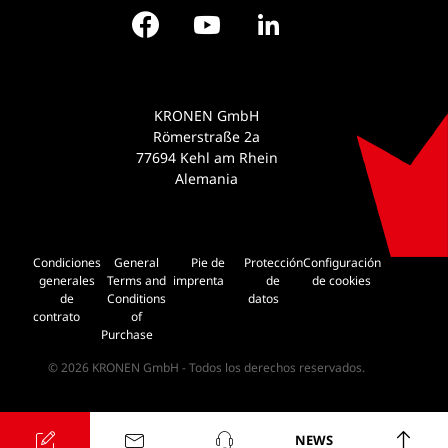
Facebook
YouTube
LinkedIn
KRONEN GmbH
Römerstraße 2a
77694 Kehl am Rhein
Alemania
Condiciones
General
Pie de
Protección
Configuración
generales
Terms and
imprenta
de
de cookies
de
Conditions
datos
contrato
of
Purchase
© 2026 KRONEN GmbH - Todos los derechos reservados.
NEWS