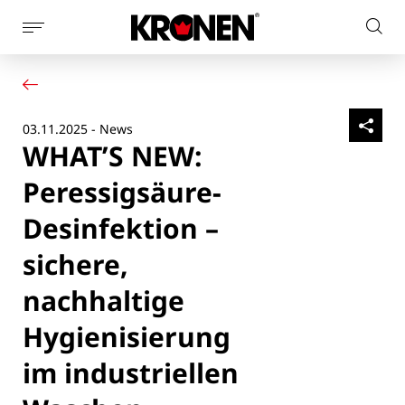
Seitennaviagtion
Webs
anzeigen
Ihr Produkt
Deutsch
dur
Unsere Lösungen
Kundendienst
03.11.2025 - News
Aktuelles
WHAT’S NEW:
Unternehmen
Kontakt
Peressigsäure-
Desinfektion –
sichere,
nachhaltige
Hygienisierung
im industriellen