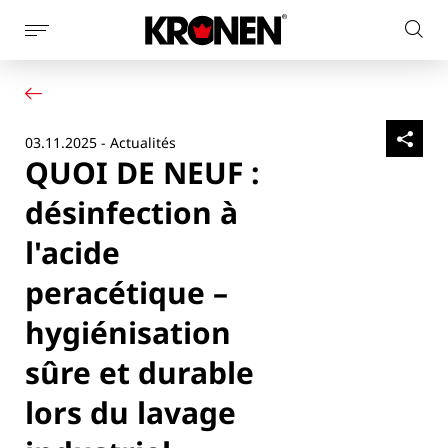
Afficher
Rech
la
Votre produit
Français
sur
navigation
Nos solutions
le
latérale
Service client
site
03.11.2025 - Actualités
Actualités
QUOI DE NEUF :
L’entreprise
Contact
désinfection à
l'acide
peracétique –
hygiénisation
sûre et durable
lors du lavage