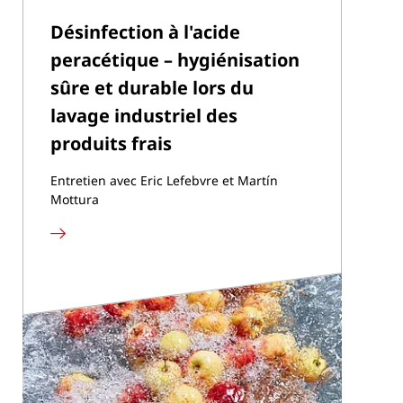
Désinfection à l'acide
peracétique – hygiénisation
sûre et durable lors du
lavage industriel des
produits frais
Entretien avec Eric Lefebvre et Martín
Mottura
En
savoir
plus