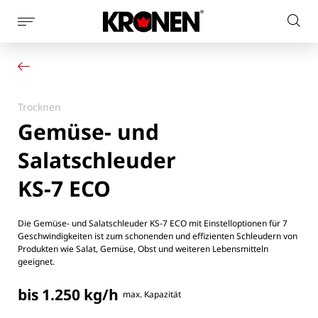
Seitennaviagtion
Webs
anzeigen
Ihr Produkt
Deutsch
dur
Unsere Lösungen
Kundendienst
Aktuelles
Trocknen
Unternehmen
Gemüse- und
Kontakt
Salatschleuder
KS-7 ECO
Die Gemüse- und Salatschleuder KS-7 ECO mit Einstelloptionen für 7
Geschwindigkeiten ist zum schonenden und effizienten Schleudern von
Produkten wie Salat, Gemüse, Obst und weiteren Lebensmitteln
geeignet.
bis 1.250 kg/h
max. Kapazität