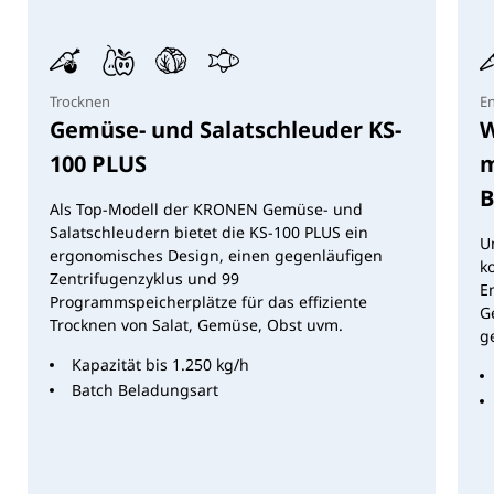
(ausgenommen sind manuelle und pneumatische
Maschinen). Änderungen sind vorbehalten.
Trocknen
E
Gemüse- und Salatschleuder KS-
W
100 PLUS
m
B
Als Top-Modell der KRONEN Gemüse- und
Salatschleudern bietet die KS-100 PLUS ein
U
ergonomisches Design, einen gegenläufigen
k
Zentrifugenzyklus und 99
E
Programmspeicherplätze für das effiziente
G
Trocknen von Salat, Gemüse, Obst uvm.
g
Kapazität bis 1.250 kg/h
Batch Beladungsart