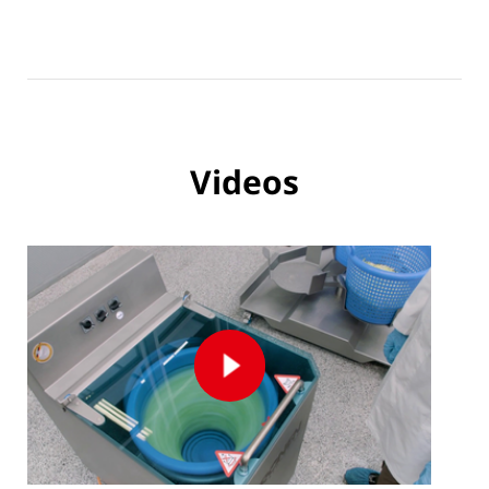
Champignons und eingelegtem Gemüse oder
aufgetauten Produkten. Weitere Lebensmittel wie
Krabben, Kaviar(-ersatz) oder auch Sesam können
ebenfalls mit der Schleuder trocken geschleudert werden.
Für feinteilige Produkte sind Netzeinsätze für die
Schleuderkörbe optional erhältlich. Sie erreicht
Videos
produktabhängig hohe Kapazitäten und eine geringe
Restfeuchtigkeit.