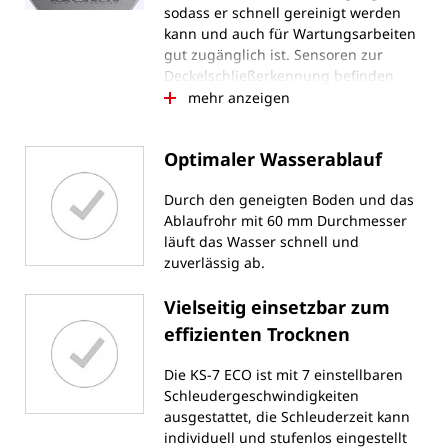
sodass er schnell gereinigt werden
kann und auch für Wartungsarbeiten
gut zugänglich ist. Sensoren zur
Deckelschließerkennung befinden
sich im hinteren Mechanikgehäuse
mehr anzeigen
und im Maschineninnenraum gibt es
keine rechtwinkligen Kantungen, um
Optimaler Wasserablauf
Schmutzablagerungen im
Schleuderbereich zu vermeiden.
Durch den geneigten Boden und das
Ablaufrohr mit 60 mm Durchmesser
läuft das Wasser schnell und
zuverlässig ab.
Vielseitig einsetzbar zum
effizienten Trocknen
Die KS-7 ECO ist mit 7 einstellbaren
Schleudergeschwindigkeiten
ausgestattet, die Schleuderzeit kann
individuell und stufenlos eingestellt