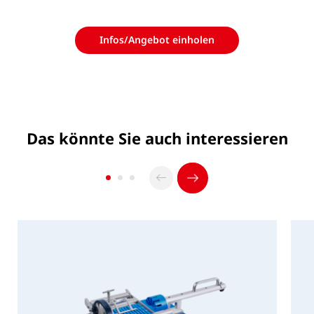
Gewicht
8,5 kg
PDF Vorschau
Infos/Angebot einholen
Sonstiges
PDF
Herunterladen
Höhe des Rohproduktes
Max. 105
mm
Das könnte Sie auch interessieren
Die angegebenen Daten sind Standard-Angaben.
Manuell
Darüber hinaus ist z.B. eine Anpassung an andere
Versorgernetze (z.B. 230V/60 Hz) optional möglich
(ausgenommen sind manuelle und pneumatische
Maschinen). Änderungen sind vorbehalten.
Die Kapazität ist u.a. abhängig vom Produkt.