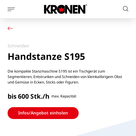
Seitennaviagtion
Webs
anzeigen
Ihr Produkt
Deutsch
dur
Unsere Lösungen
Kundendienst
Aktuelles
Schneiden
Unternehmen
Handstanze S195
Kontakt
Die kompakte Stanzmaschine S195 ist ein Tischgerät zum
Segmentieren, Entstrunken und Schneiden von kleinkalibrigem Obst
und Gemüse in Ecken, Sticks oder Figuren.
bis 600 Stk./h
max. Kapazität
Infos/Angebot einholen