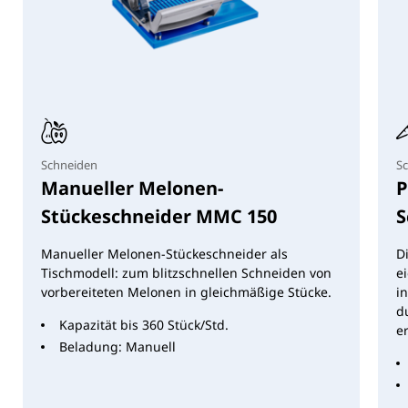
Schneiden
Sc
Manueller Melonen-
P
Stückeschneider MMC 150
S
Manueller Melonen-Stückeschneider als
D
Tischmodell: zum blitzschnellen Schneiden von
e
vorbereiteten Melonen in gleichmäßige Stücke.
i
d
Kapazität bis 360 Stück/Std.
e
Beladung: Manuell