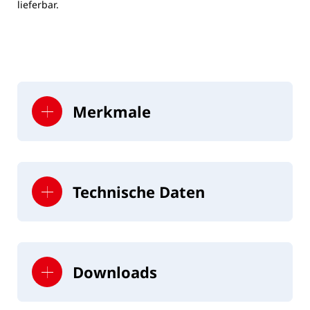
lieferbar.
Merkmale
Technische Daten
bis 600 Stk./h
Maße
Kapazität
Downloads
LxBxH
360 x 210 x
940 mm