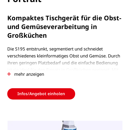
Kompaktes Tischgerät für die Obst-
und Gemüseverarbeitung in
Großküchen
Die S195 entstrunkt, segmentiert und schneidet
verschiedenes kleinformatiges Obst und Gemüse. Durch
ihren geringen Platzbedarf und die einfache Bedienung
ist sie ideal für den Einsatz in Großküchen geeignet. Mit
mehr anzeigen
den verschiedenen verfügbaren Schneideeinsätzen lassen
sich z.B. Zitrusfrüchte, Kiwis, Äpfel oder auch Paprika und
Tomaten zu dekorativen Produkten verarbeiten.
Infos/Angebot einholen
Der manuelle Schneidevorgang, der Werkzeugwechsel
und die Reinigung sind schnell und einfach durchführbar.