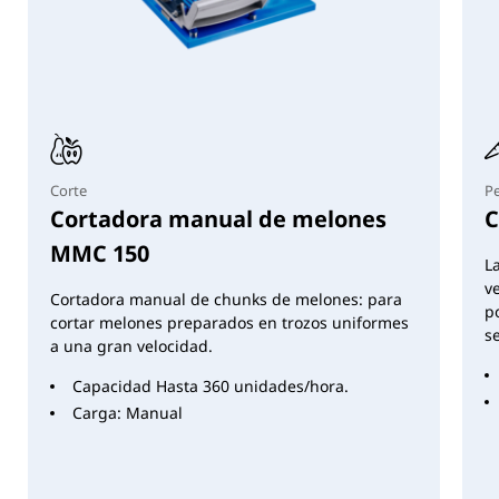
Corte
Pe
Cortadora manual de melones
C
MMC 150
L
v
Cortadora manual de chunks de melones: para
p
cortar melones preparados en trozos uniformes
s
a una gran velocidad.
Capacidad Hasta 360 unidades/hora.
Carga: Manual