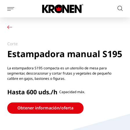
Mostrar
Busc
la
Su producto
Español
en
navegación
Nuestras soluciones
el
de
Servicio al cliente
la
sitio
Noticias
página
Corte
web
Empresa
Estampadora manual S195
Contacto
La estampadora S195 compacta es un utensilio de mesa para
segmentar, descorazonar y cortar frutas y vegetales de pequeño
calibre en gajos, bastones o figuras.
Hasta 600 uds./h
Capacidad máx.
Obtener información/oferta