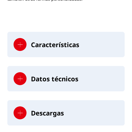
Características
Datos técnicos
Hasta 600 uds./h
Medidas
Capacidad
Descargas
L x An x Al
360 x 210 x
940 mm