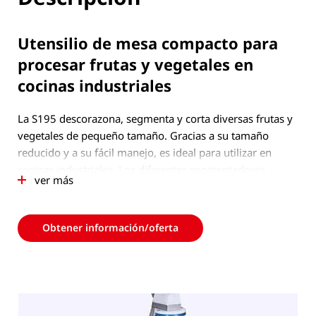
Utensilio de mesa compacto para
procesar frutas y vegetales en
cocinas industriales
La S195 descorazona, segmenta y corta diversas frutas y
vegetales de pequeño tamaño. Gracias a su tamaño
reducido y a su fácil manejo, es ideal para utilizar en
cocinas industriales. Los diferentes segmentadores
ver más
disponibles permiten procesar, por ejemplo, cítricos,
kiwis, manzanas o también pimientos y tomates para
convertirlos en productos decorativos.
Obtener información/oferta
El proceso de corte manual, el cambio de herramientas y
la limpieza se realizan de manera rápida y sencilla.