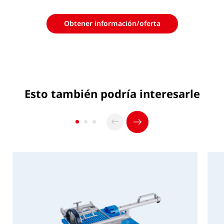
Peso
8,5 kg
Mostrar PDF
Obtener información/oferta
Otro
PDF
descargar
Altura de la materia prima
Máx. 105
mm
Esto también podría interesarle
Los datos indicados son datos estándar. Además,
Manual
opcionalmente es posible una adaptación a otras
redes de suministro (por ejemplo, 230 V/60 Hz) (se
exceptúan las máquinas manuales y neumáticas). Se
reserva el derecho a realizar modificaciones.
La capacidad depende, entre otras cosas, del
producto.