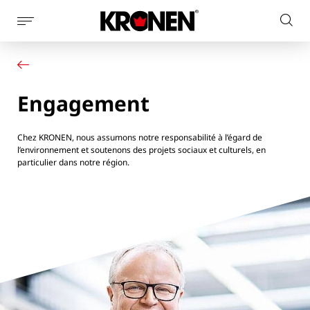
Afficher
Rech
la
Votre produit
Français
sur
navigation
Nos solutions
le
latérale
Service client
site
Engagement
Actualités
L’entreprise
Contact
Chez KRONEN, nous assumons notre responsabilité à l’égard de
l’environnement et soutenons des projets sociaux et culturels, en
particulier dans notre région.