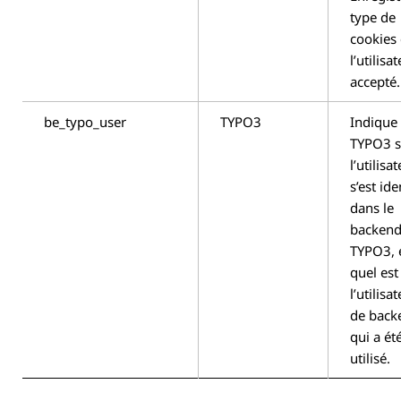
type de
cookies
l’utilisa
accepté.
be_typo_user
TYPO3
Indique
TYPO3 s
l’utilisa
s’est ide
dans le
backend
TYPO3, 
quel est
l’utilisa
de back
qui a ét
utilisé.