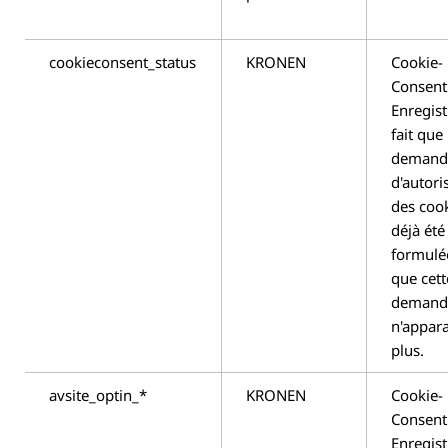
cookieconsent_status
KRONEN
Cookie-
Consent
Enregist
fait que 
demand
d'autori
des cook
déjà été
formulé
que cett
demand
n'appara
plus.
avsite_optin_*
KRONEN
Cookie-
Consent
Enregist