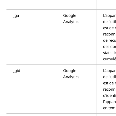
_ga
Google
L'appare
Analytics
de l’uti
est de
reconn
de recu
des do
statist
cumulé
_gid
Google
L'appare
Analytics
de l’uti
est de
reconn
d’identi
l’appare
en temp