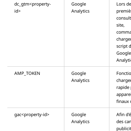
dc_gtm<property-
Google
Lors de
id>
Analytics
premiè
consul
site,
comma
charge
script 
Googl
Analyti
AMP_TOKEN
Google
Foncti
Analytics
charge
rapide 
apparei
finaux 
gac<property-id>
Google
Afin d'
Analytics
des ca
publici