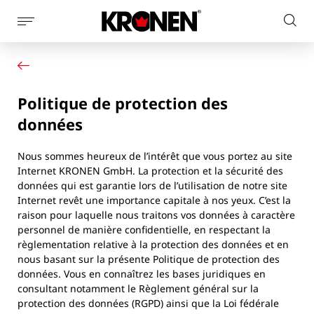
Afficher
Rech
la
Votre produit
Français
sur
navigation
Nos solutions
le
latérale
Service client
site
Politique de protection des
Actualités
L’entreprise
données
Contact
Nous sommes heureux de l’intérêt que vous portez au site
Internet KRONEN GmbH. La protection et la sécurité des
données qui est garantie lors de l’utilisation de notre site
Internet revêt une importance capitale à nos yeux. C’est la
raison pour laquelle nous traitons vos données à caractère
personnel de manière confidentielle, en respectant la
règlementation relative à la protection des données et en
nous basant sur la présente Politique de protection des
données. Vous en connaîtrez les bases juridiques en
consultant notamment le Règlement général sur la
protection des données (RGPD) ainsi que la Loi fédérale