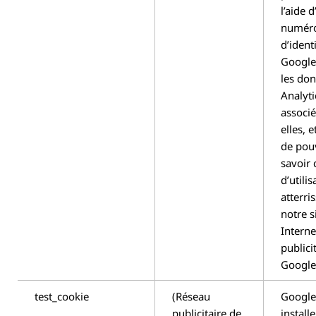
l’aide 
numér
d’identi
Google
les do
Analyti
associé
elles, e
de pou
savoir
d’utili
atterri
notre s
Interne
publici
Google
test_cookie
(Réseau
Google
publicitaire de
install