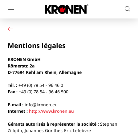
Afficher
Rech
la
Votre produit
Français
sur
navigation
Nos solutions
le
latérale
Service client
site
Mentions légales
Actualités
L’entreprise
KRONEN GmbH
Contact
Römerstr. 2a
D-77694 Kehl am Rhein, Allemagne
Tél. :
+49 (0) 78 54 - 96 46 0
Fax :
+49 (0) 78 54 - 96 46 500
E-mail :
info@kronen.eu
Internet :
http://www.kronen.eu
Gérants autorisés à représenter la société :
Stephan
Zillgith, Johannes Günther, Eric Lefebvre