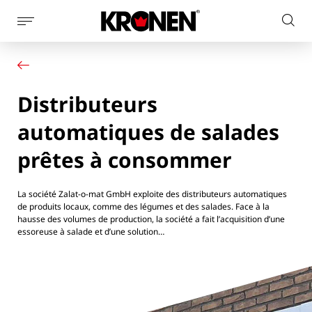
Afficher
Rech
la
Votre produit
Français
sur
navigation
Nos solutions
le
latérale
Service client
site
Distributeurs
Actualités
L’entreprise
automatiques de salades
Contact
prêtes à consommer
La société Zalat-o-mat GmbH exploite des distributeurs automatiques
de produits locaux, comme des légumes et des salades. Face à la
hausse des volumes de production, la société a fait l’acquisition d’une
essoreuse à salade et d’une solution…