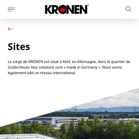
Afficher
Rech
la
Votre produit
Français
sur
navigation
Nos solutions
le
latérale
Service client
site
Sites
Actualités
L’entreprise
Contact
Le siège de KRONEN est situé à Kehl, en Allemagne, dans le quartier de
Goldscheuer. Nos solutions sont « made in Germany ». Nous avons
également bâti un réseau international.