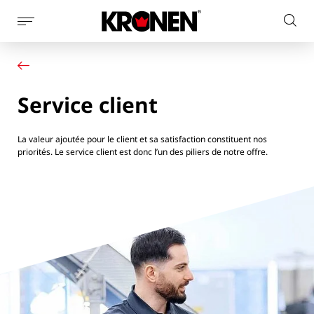
Afficher
Rech
la
Votre produit
Français
sur
navigation
Nos solutions
le
latérale
Service client
site
Service client
Actualités
L’entreprise
Contact
La valeur ajoutée pour le client et sa satisfaction constituent nos
priorités. Le service client est donc l’un des piliers de notre offre.