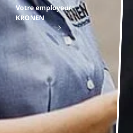
ollaboratrices et
Votre employeur
ns ensemble de
KRONEN