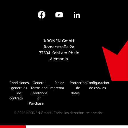
Facebook
YouTube
LinkedIn
KRONEN GmbH
Römerstraße 2a
77694 Kehl am Rhein
Alemania
Condiciones
General
Pie de
Protección
Configuración
generales
Terms and
imprenta
de
de cookies
de
Conditions
datos
contrato
of
Purchase
© 2026 KRONEN GmbH - Todos los derechos reservados.