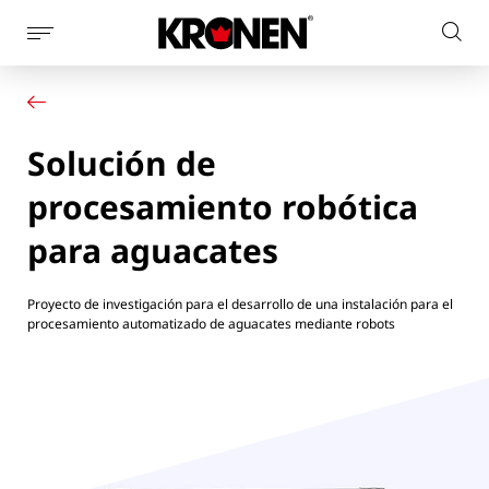
Mostrar
Busc
la
Su producto
Español
en
navegación
Nuestras soluciones
el
de
Servicio al cliente
la
sitio
Solución de
Noticias
página
web
Empresa
procesamiento robótica
Contacto
para aguacates
Proyecto de investigación para el desarrollo de una instalación para el
procesamiento automatizado de aguacates mediante robots