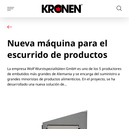
Mostrar
Busc
la
Su producto
Español
en
navegación
Nuestras soluciones
el
de
Servicio al cliente
la
sitio
Nueva máquina para el
Noticias
página
web
Empresa
escurrido de productos
Contacto
La empresa Wolf Wurstspezialitäten GmbH es uno de los 5 productores
de embutidos más grandes de Alemania y se encarga del suministro a
grandes minoristas de productos alimenticios. En el proyecto, se ha
desarrollado una nueva solución de…