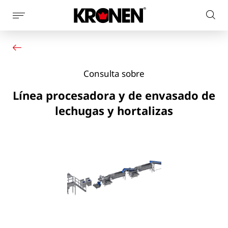
Mostrar
Busc
la
Su producto
Español
en
navegación
Nuestras soluciones
el
de
Servicio al cliente
la
sitio
Consulta sobre
Noticias
página
web
Empresa
Línea procesadora y de envasado de
Contacto
lechugas y hortalizas