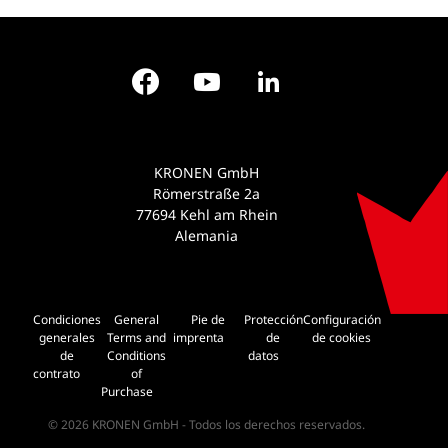
Facebook
YouTube
LinkedIn
KRONEN GmbH
Römerstraße 2a
77694 Kehl am Rhein
Alemania
Condiciones
General
Pie de
Protección
Configuración
generales
Terms and
imprenta
de
de cookies
de
Conditions
datos
contrato
of
Purchase
© 2026 KRONEN GmbH - Todos los derechos reservados.