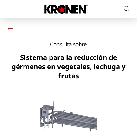
Mostrar
Busc
la
Su producto
Español
en
navegación
Nuestras soluciones
el
de
Servicio al cliente
la
sitio
Consulta sobre
Noticias
página
web
Empresa
Sistema para la reducción de
Contacto
gérmenes en vegetales, lechuga y
frutas