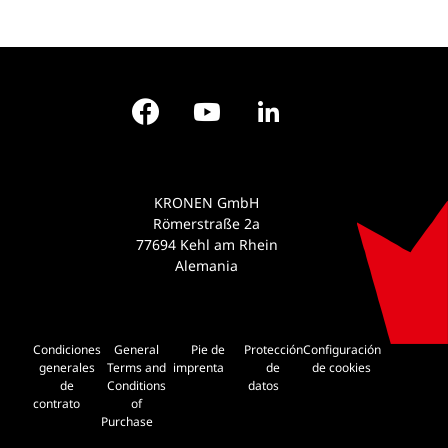
Facebook
YouTube
LinkedIn
KRONEN GmbH
Römerstraße 2a
77694 Kehl am Rhein
Alemania
Condiciones
General
Pie de
Protección
Configuración
generales
Terms and
imprenta
de
de cookies
de
Conditions
datos
contrato
of
Purchase