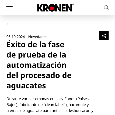
Mostrar
Busc
la
Su producto
Español
en
navegación
Nuestras soluciones
el
de
Servicio al cliente
la
sitio
08.10.2024 - Novedades
Noticias
página
web
Éxito de la fase
Empresa
Contacto
de prueba de la
automatización
del procesado de
aguacates
Durante varias semanas en Lazy Foods (Países
Bajos), fabricante de "clean label" guacamole y
cremas de aguacate para untar, se deshuesaron y