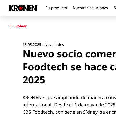
Su producto
Nuestras soluciones
S
Su producto
Español
Nuestras soluciones
volver
Servicio al cliente
Noticias
Empresa
16.05.2025 - Novedades
Nuevo socio comerc
Contacto
Foodtech se hace c
2025
KRONEN sigue ampliando de manera const
internacional. Desde el 1 de mayo de 2025
CBS Foodtech, con sede en Sídney, se enca