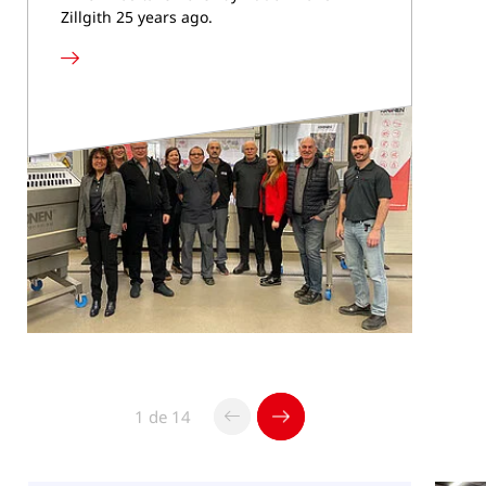
Zillgith 25 years ago.
En
savoir
plus
1 de 14