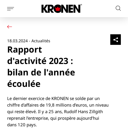
Afficher
Rech
la
Votre produit
Français
sur
navigation
Nos solutions
le
latérale
Service client
site
18.03.2024 - Actualités
Actualités
Rapport
L’entreprise
Contact
d'activité 2023 :
bilan de l'année
écoulée
Le dernier exercice de KRONEN se solde par un
chiffre d'affaires de 19,8 millions d’euros, un niveau
qui reste élevé. Il y a 25 ans, Rudolf Hans Zillgith
reprenait l’entreprise, qui prospère aujourd’hui
dans 120 pays.