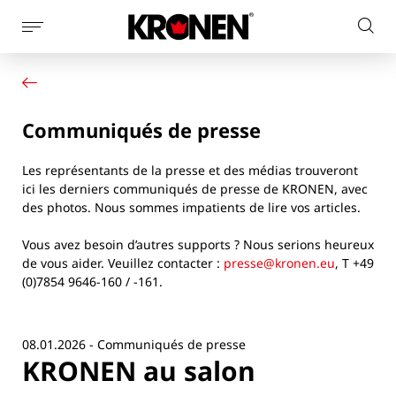
Afficher
Rech
la
Votre produit
Français
sur
navigation
Nos solutions
le
latérale
Service client
site
Communiqués de presse
Actualités
L’entreprise
Les représentants de la presse et des médias trouveront
Contact
ici les derniers communiqués de presse de KRONEN, avec
des photos. Nous sommes impatients de lire vos articles.
Vous avez besoin d’autres supports ? Nous serions heureux
de vous aider. Veuillez contacter :
presse@kronen.eu
, T +49
(0)7854 9646-160 / -161.
08.01.2026 - Communiqués de presse
KRONEN au salon