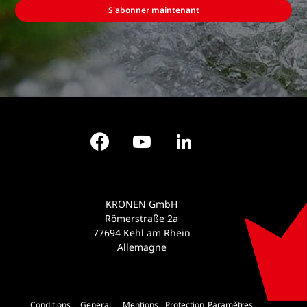
S'abonner maintenant
Facebook
YouTube
LinkedIn
KRONEN GmbH
Römerstraße 2a
77694 Kehl am Rhein
Allemagne
Conditions
General
Mentions
Protection
Paramètres