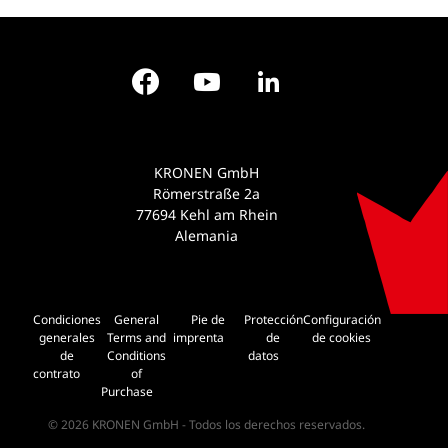
Facebook
YouTube
LinkedIn
KRONEN GmbH
Römerstraße 2a
77694 Kehl am Rhein
Alemania
Condiciones
General
Pie de
Protección
Configuración
generales
Terms and
imprenta
de
de cookies
de
Conditions
datos
contrato
of
Purchase
© 2026 KRONEN GmbH - Todos los derechos reservados.