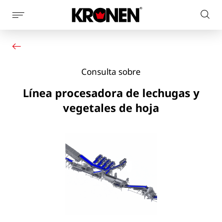
Mostrar
Busc
la
Su producto
Español
en
navegación
Nuestras soluciones
el
de
Servicio al cliente
la
sitio
Consulta sobre
Noticias
página
web
Empresa
Línea procesadora de lechugas y
Contacto
vegetales de hoja