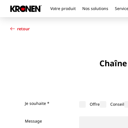
Votre produit
Nos solutions
Service
Votre produit
Français
Nos solutions
retour
Service client
Actualités
L’entreprise
Contact
Chaîne 
Je souhaite
*
Offre
Conseil
Message