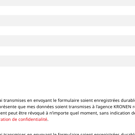
ai transmises en envoyant le formulaire soient enregistrées durabl
 présente que mes données soient transmises à l'agence KRONEN r
t peut être révoqué à n’importe quel moment, sans indication des m
ation de confidentialité
.
ai transmises en envoyant le formulaire soient enregistrées durabl