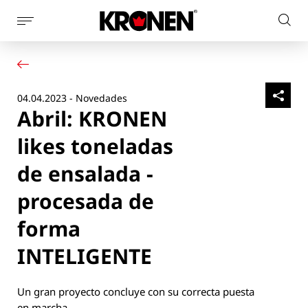
Mostrar
Busc
la
Su producto
Español
en
navegación
Nuestras soluciones
el
de
Servicio al cliente
la
sitio
04.04.2023 - Novedades
Noticias
página
web
Abril: KRONEN
Empresa
Contacto
likes toneladas
de ensalada -
procesada de
forma
INTELIGENTE
Un gran proyecto concluye con su correcta puesta
en marcha