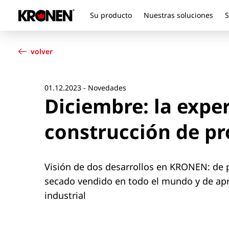
Su producto
Nuestras soluciones
S
Su producto
Español
Nuestras soluciones
volver
Servicio al cliente
Noticias
Empresa
01.12.2023 - Novedades
Diciembre: la exper
Contacto
construcción de pr
Visión de dos desarrollos en KRONEN: de 
secado vendido en todo el mundo y de apr
industrial