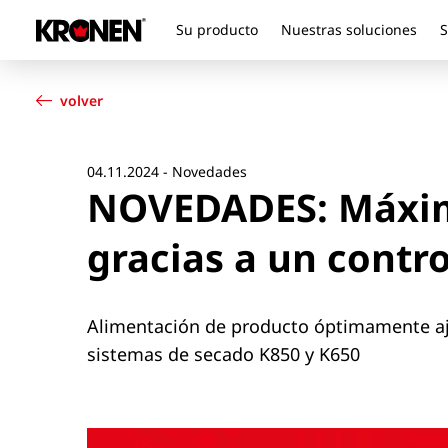
Su producto
Nuestras soluciones
S
Su producto
Español
Nuestras soluciones
volver
Servicio al cliente
Noticias
Empresa
04.11.2024 - Novedades
NOVEDADES: Máxima
Contacto
gracias a un contr
Alimentación de producto óptimamente aj
sistemas de secado K850 y K650