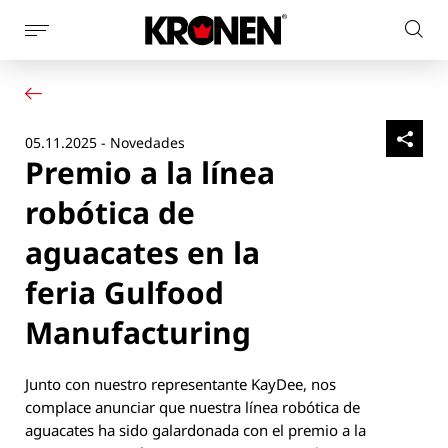
Mostrar
Busc
la
Su producto
Español
en
navegación
Nuestras soluciones
el
de
Servicio al cliente
la
sitio
05.11.2025 - Novedades
Noticias
página
web
Premio a la línea
Empresa
Contacto
robótica de
aguacates en la
feria Gulfood
Manufacturing
Junto con nuestro representante KayDee, nos
complace anunciar que nuestra línea robótica de
aguacates ha sido galardonada con el premio a la