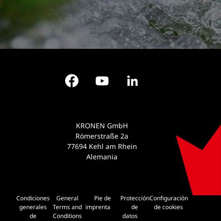
Facebook
YouTube
LinkedIn
KRONEN GmbH
Römerstraße 2a
77694 Kehl am Rhein
Alemania
Condiciones
General
Pie de
Protección
Configuración
generales
Terms and
imprenta
de
de cookies
de
Conditions
datos