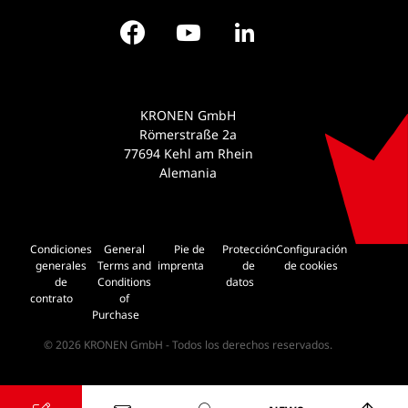
Facebook
YouTube
LinkedIn
KRONEN GmbH
Römerstraße 2a
77694 Kehl am Rhein
Alemania
Condiciones
General
Pie de
Protección
Configuración
generales
Terms and
imprenta
de
de cookies
de
Conditions
datos
contrato
of
Purchase
© 2026 KRONEN GmbH - Todos los derechos reservados.