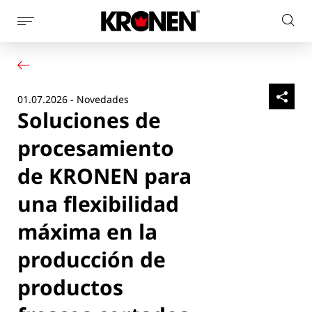
Mostrar
Busc
la
Su producto
Español
en
navegación
Nuestras soluciones
el
de
Servicio al cliente
la
sitio
01.07.2026 - Novedades
Noticias
página
web
Soluciones de
Empresa
Contacto
procesamiento
de KRONEN para
una flexibilidad
máxima en la
producción de
productos