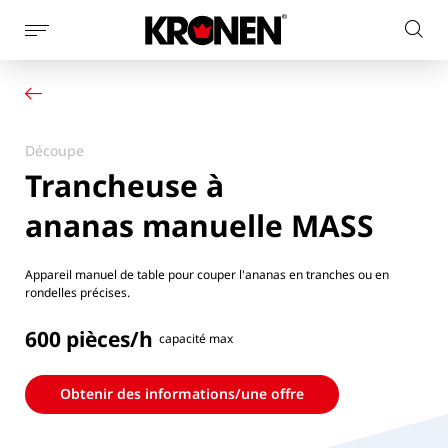
Afficher
Rech
la
Votre produit
Français
sur
navigation
Nos solutions
le
latérale
Service client
site
Actualités
Découpe
L’entreprise
Trancheuse à
Contact
ananas manuelle MASS
Appareil manuel de table pour couper l'ananas en tranches ou en
rondelles précises.
600 pièces/h
capacité max
Obtenir des informations/une offre