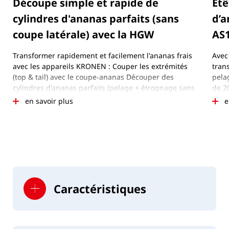
Découpe simple et rapide de
Étê
cylindres d'ananas parfaits (sans
d’a
coupe latérale) avec la HGW
AS
Transformer rapidement et facilement l'ananas frais
Avec
avec les appareils KRONEN : Couper les extrémités
trans
(top & tail) avec le coupe-ananas Découper des
pela
cylindres d'ananas parfaits (pelage + étrognage sans
de 2
coupe latérale) avec la presse manuelle HGW Couper
http
en savoir plus
e
des tranches avec le coupe-ananas
Éplu
http
Tran
http
Caractéristiques