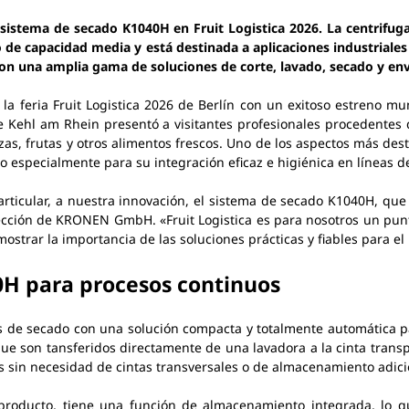
tema de secado K1040H en Fruit Logistica 2026. La centrifuga
 de capacidad media y está destinada a aplicaciones industriales
n una amplia gama de soluciones de corte, lavado, secado y en
feria Fruit Logistica 2026 de Berlín con un exitoso estreno mun
de Kehl am Rhein presentó a visitantes profesionales procedentes 
zas, frutas y otros alimentos frescos. Uno de los aspectos más de
 especialmente para su integración eficaz e higiénica en líneas d
 particular, a nuestra innovación, el sistema de secado K1040H, 
dirección de KRONEN GmbH. «Fruit Logistica es para nosotros un pu
mostrar la importancia de las soluciones prácticas y fiables para 
H para procesos continuos
de secado con una solución compacta y totalmente automática par
que son tansferidos directamente de una lavadora a la cinta tran
s sin necesidad de cintas transversales o de almacenamiento adici
 producto, tiene una función de almacenamiento integrada, lo q