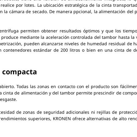
alice por lotes. La ubicación estratégica de la cinta transport
n la cámara de secado. De manera ppcional, la alimentación del 
 centrífuga permiten obtener resultados óptimos y que los tiem
 produce mediante la aceleración controlada del tambor hasta la 
metrización, pueden alcanzarse niveles de humedad residual de has
n contenedores estándar de 200 litros o bien en una cinta de de
ón compacta
bierto. Todas las zonas en contacto con el producto son fácilmen
 la cinta de alimentación y del tambor permite prescindir de compo
desgaste.
esidad de zonas de seguridad adicionales ni rejillas de protecci
a rendimientos superiores, KRONEN ofrece alternativas de alto re