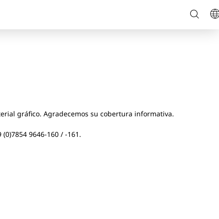
Busca
I
en
el
sitio
web
rial gráfico. Agradecemos su cobertura informativa.
9 (0)7854 9646-160 / -161.