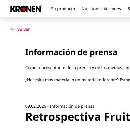
Su producto
Nuestras soluciones
S
Su producto
Español
Nuestras soluciones
volver
Servicio al cliente
Noticias
Información de prensa
Empresa
Contacto
Como representante de la prensa y de los medios enc
¿Necesita más material o un material diferente? Est
09.02.2026 - Información de prensa
Retrospectiva Fruit