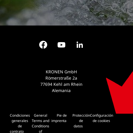
Facebook
YouTube
LinkedIn
KRONEN GmbH
Römerstraße 2a
77694 Kehl am Rhein
Alemania
Condiciones
General
Pie de
Protección
Configuración
generales
Terms and
imprenta
de
de cookies
de
Conditions
datos
contrato
of