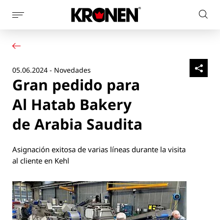
Mostrar
Busc
la
Su producto
Español
en
navegación
Nuestras soluciones
el
de
Servicio al cliente
la
sitio
05.06.2024 - Novedades
Noticias
página
web
Gran pedido para
Empresa
Contacto
Al Hatab Bakery
de Arabia Saudita
Asignación exitosa de varias líneas durante la visita
al cliente en Kehl