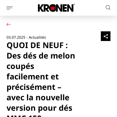
Afficher
Rech
la
Votre produit
Français
sur
navigation
Nos solutions
le
latérale
Service client
site
03.07.2025 - Actualités
Actualités
QUOI DE NEUF :
L’entreprise
Contact
Des dés de melon
coupés
facilement et
précisément –
avec la nouvelle
version pour dés