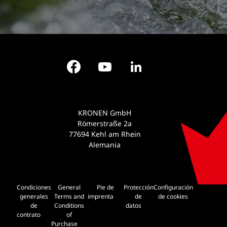
Facebook
YouTube
LinkedIn
KRONEN GmbH
Römerstraße 2a
77694 Kehl am Rhein
Alemania
Condiciones
General
Pie de
Protección
Configuración
generales
Terms and
imprenta
de
de cookies
de
Conditions
datos
contrato
of
Purchase