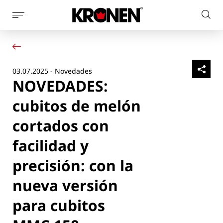
Mostrar
Busc
la
Su producto
Español
en
navegación
Nuestras soluciones
el
de
Servicio al cliente
la
sitio
03.07.2025 - Novedades
Noticias
página
web
NOVEDADES:
Empresa
Contacto
cubitos de melón
cortados con
facilidad y
precisión: con la
nueva versión
para cubitos