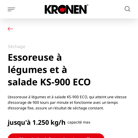
Afficher
Rech
la
Votre produit
Français
sur
navigation
Nos solutions
le
latérale
Service client
site
Actualités
Séchage
L’entreprise
Essoreuse à
Contact
légumes et à
salade KS-900 ECO
L’essoreuse à légumes et à salade KS-900 ECO, qui atteint une vitesse
d'essorage de 900 tours par minute et fonctionne avec un temps
d'essorage fixe, assure un résultat de séchage constant.
jusqu'à 1.250 kg/h
capacité max