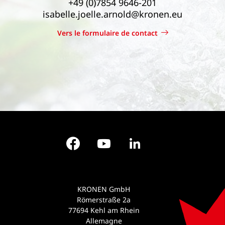
+49 (0)7854 9646-201
isabelle.joelle.arnold@kronen.eu
Vers le formulaire de contact
Facebook
YouTube
LinkedIn
KRONEN GmbH
Römerstraße 2a
77694 Kehl am Rhein
Allemagne