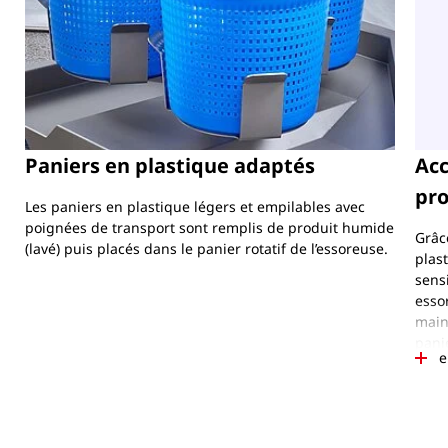
Paniers en plastique adaptés
Acc
pro
Les paniers en plastique légers et empilables avec
poignées de transport sont remplis de produit humide
Grâce
(lavé) puis placés dans le panier rotatif de l’essoreuse.
plas
sens
esso
main
pani
e