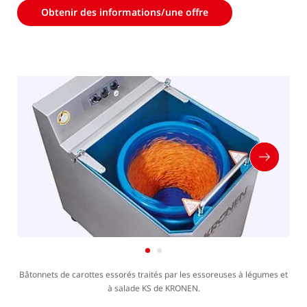
Obtenir des informations/une offre
dans les chaînes de transformation ou s’utilise comme
une machine autonome. Partie intégrante des chaînes de
transformation, elle intervient après le
lavage
à la suite
duquel les produits lavés sont placés dans des paniers
d’essorage qui sont transférés manuellement dans la KS-
900 ECO.
De conception robuste, ouverte et hygiénique, la KS-900
ECO évite les dépôts de saletés dans la zone d’essorage et
assure un essorage simple et efficace.
Bâtonnets de carottes essorés traités par les essoreuses à légumes et
à salade KS de KRONEN.