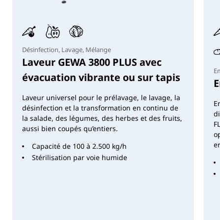
possible en option (à l'exception des machines
manuelles et pneumatiques). Sous réserve de
modifications.
Désinfection, Lavage, Mélange
Laveur GEWA 3800 PLUS avec
Em
évacuation vibrante ou sur tapis
E
Laveur universel pour le prélavage, le lavage, la
E
désinfection et la transformation en continu de
d
la salade, des légumes, des herbes et des fruits,
F
aussi bien coupés qu’entiers.
o
e
Capacité de 100 à 2.500 kg/h
Stérilisation par voie humide