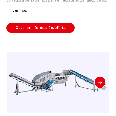
cortadora de extremos para el recorte automático de los
tallos y las hojas de lechugas frisee, endivias y lechugas
ver más
romanas, así como de todas las plantas de lechugas con
tallos planos. La TT450 permite un aumento significativo
de la productividad de hasta un 110 % por persona en
Obtener información/oferta
comparación con el procesamiento manual, al tiempo
que mejora el rendimiento hasta un 6 %.
La TT450 está equipada con un sistema automático de
separación de residuos, que puede complementarse con
transportadores de descarga y residuos.
El resistente diseño industrial y la estructura abierta con
cubierta extraíble y puertas abatibles de fácil apertura
permiten una limpieza rápida y sencilla y, por tanto, una
higiene óptima.
La máquina se caracteriza por un modo de
funcionamiento inteligente y, al mismo tiempo, un