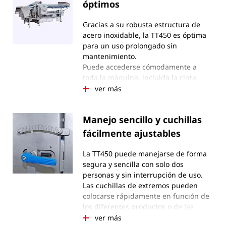
óptimos
Gracias a su robusta estructura de
acero inoxidable, la TT450 es óptima
para un uso prolongado sin
mantenimiento.
Puede accederse cómodamente a
toda la máquina, incluida la cinta
transportadora, para su
ver más
mantenimiento y limpieza. Todas las
cubiertas pueden abrirse con un
Manejo sencillo y cuchillas
aviso de seguridad: la máquina se
detiene con las cubiertas abiertas.
fácilmente ajustables
La TT450 puede manejarse de forma
segura y sencilla con solo dos
personas y sin interrupción de uso.
Las cuchillas de extremos pueden
colocarse rápidamente en función de
los diferentes productos o de las
características del producto para
ver más