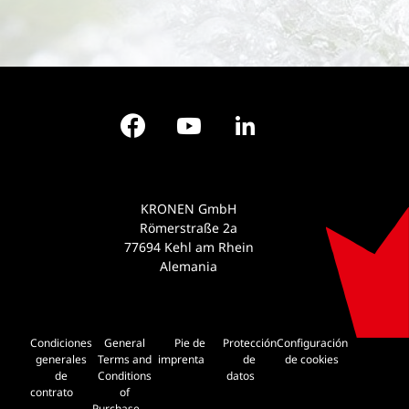
Facebook
YouTube
LinkedIn
KRONEN GmbH
Römerstraße 2a
77694 Kehl am Rhein
Alemania
Condiciones
General
Pie de
Protección
Configuración
generales
Terms and
imprenta
de
de cookies
de
Conditions
datos
contrato
of
Purchase