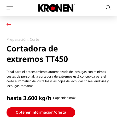
Mostrar
Busc
la
Su producto
Español
en
navegación
Nuestras soluciones
el
de
Servicio al cliente
la
sitio
Noticias
página
Preparación, Corte
web
Empresa
Cortadora de
Contacto
extremos TT450
Ideal para el procesamiento automatizado de lechugas con mínimos
costes de personal, la cortadora de extremos está concebida para el
corte automático de los tallos y las hojas de lechugas frisee, endivias y
lechugas romanas
hasta 3.600 kg/h
Capacidad máx.
Obtener información/oferta