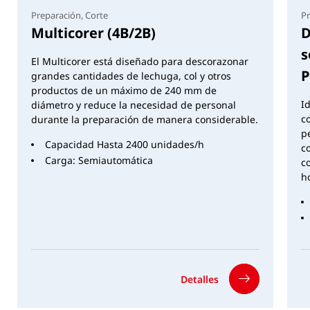
Preparación, Corte
Pr
Los datos indicados son datos estándar. Además,
Multicorer (4B/2B)
D
opcionalmente es posible una adaptación a otras
s
redes de suministro (por ejemplo, 230 V/60 Hz) (se
El Multicorer está diseñado para descorazonar
exceptúan las máquinas manuales y neumáticas). Se
P
grandes cantidades de lechuga, col y otros
reserva el derecho a realizar modificaciones.
productos de un máximo de 240 mm de
I
diámetro y reduce la necesidad de personal
c
durante la preparación de manera considerable.
p
Capacidad Hasta 2400 unidades/h
c
Carga: Semiautomática
c
ho
Detalles