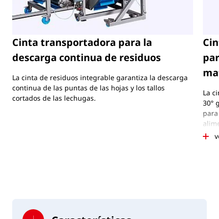
Cinta transportadora para la
Cin
descarga continua de residuos
par
ma
La cinta de residuos integrable garantiza la descarga
continua de las puntas de las hojas y los tallos
La c
cortados de las lechugas.
30° 
para
alime
mism
v
cons
pers
420 
herra