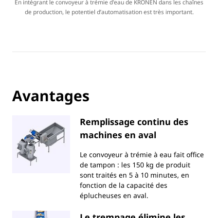
En intégrant le convoyeur à trémie d'eau de KRONEN dans les chaînes
ingénieusement la ligne d'épluchage.
de production, le potentiel d’automatisation est très important.
Avantages
Remplissage continu des
machines en aval
Le convoyeur à trémie à eau fait office
de tampon : les 150 kg de produit
sont traités en 5 à 10 minutes, en
fonction de la capacité des
éplucheuses en aval.
Le trempage élimine les