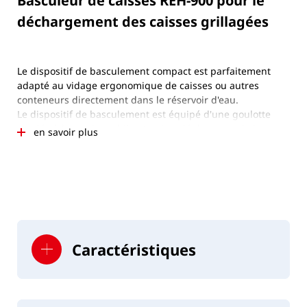
Basculeur de caisses REH-900 pour le
déchargement des caisses grillagées
Le dispositif de basculement compact est parfaitement
adapté au vidage ergonomique de caisses ou autres
conteneurs directement dans le réservoir d'eau.
Le dispositif de basculement est équipé d'une goulotte
soudée à la partie mobile et qui se déplace avec le bac
en savoir plus
lors du vidage. Il est actionné à l'aide des touches de
levage et d'abaissement. Le dispositif de basculement
est conçu pour une charge maximale de 900 kg. Des
modèles pour des charges inférieures ou supérieures
sont disponibles sur demande.
Caractéristiques