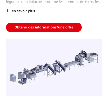
légumes non épluchés, comme les pommes de terre, les
carottes, les petits bulbes de céleri, les petites patates
en savoir plus
douces, les betteraves et autres légumes raves sont
versés dans le convoyeur à trémie à eau doté d’un
réservoir de 585 litres pour un pré-nettoyage en douceur.
Obtenir des informations/une offre
La terre et les cailloux collants sont retirés et les produits
pré-nettoyés sont transportés vers les éplucheuses en
aval via un convoyeur à taquets.
Les éplucheuses de pommes de terre sont remplies via
une goulotte variable, le cycle de remplissage et
d'épluchage changeant automatiquement. La commande
conviviale du convoyeur à trémie à eau s'effectue via un
coffret de commande en lien avec les éplucheuses de
pommes de terre ou l'ensemble de la chaîne de
transformation.
Un dispositif de basculement de caisse, qui remplit
automatiquement le convoyeur à trémie à eau, complète