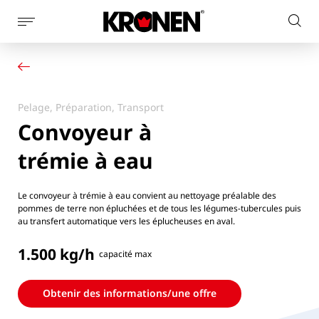
Afficher
Rech
la
Votre produit
Français
sur
navigation
Nos solutions
le
latérale
Service client
site
Actualités
Pelage, Préparation, Transport
L’entreprise
Convoyeur à
Contact
trémie à eau
Le convoyeur à trémie à eau convient au nettoyage préalable des
pommes de terre non épluchées et de tous les légumes-tubercules puis
au transfert automatique vers les éplucheuses en aval.
1.500 kg/h
capacité max
Obtenir des informations/une offre