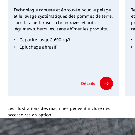
Dimensions
Technologie robuste et éprouvée pour le pelage
T
LxlxH
3 332 x 1
et le lavage systématiques des pommes de terre,
e
130 x 2 544
carottes, betteraves, choux-raves et autres
p
mm
légumes-tubercules, sans abîmer les produits.
r
Capacité jusqu'à 600 kg/h
Largeur de bande
300 mm
Épluchage abrasif
avec taquets
Poids
453 kg
Détails
Divers
Taille du produit
Ø max. 100
mm
Les illustrations des machines peuvent inclure des
accessoires en option.
Les données indiquées sont des données standard.
En outre, une adaptation à d'autres réseaux